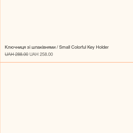
Ключниця зі шпаківнями / Small Colorful Key Holder
Regular Price
Sale Price
UAH 288.00
UAH 258.00