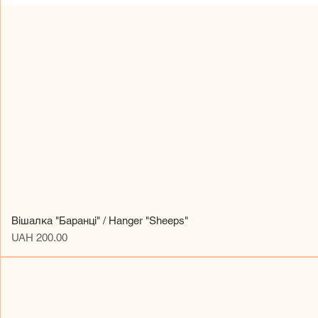
Вішалка "Баранці" / Hanger "Sheeps"
Price
UAH 200.00