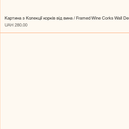
Картина з Колекції корків від вина / Framed Wine Corks Wall De
Price
UAH 280.00