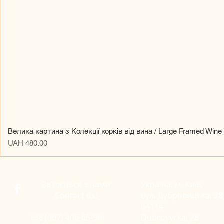
Велика картина з Колекції корків від вина / Large Framed Wine
Price
UAH 480.00
Зв'яжіться з нами
Україна, м. Київ,
Contact us:
вул. Дубровицька, 28
04114
+38 (067) 406-65-96
Dubrovycka, 28