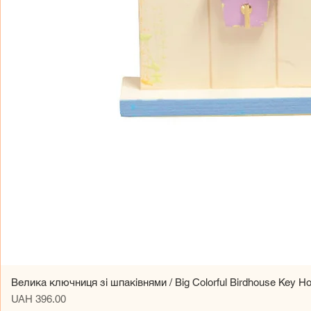
Велика ключниця зі шпаківнями / Big Colorful Birdhouse Key Ho
Price
UAH 396.00